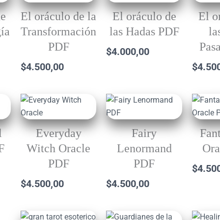
de
El oráculo de la
El oráculo de
El o
ía
Transformación
las Hadas PDF
la
PDF
Pas
$
4.000,00
$
4.500,00
$
4.50
l
Everyday
Fairy
Fan
F
Witch Oracle
Lenormand
Ora
PDF
PDF
$
4.50
$
4.500,00
$
4.500,00