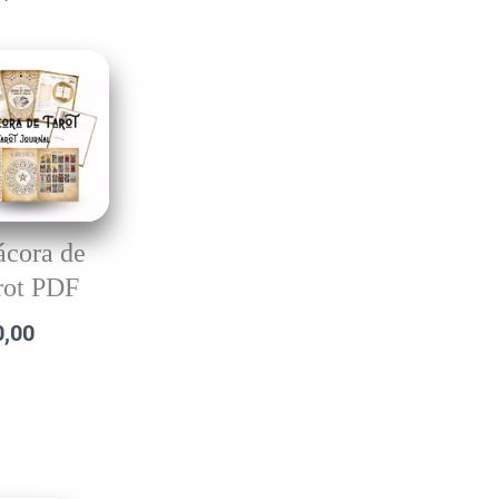
ácora de
rot PDF
0,00