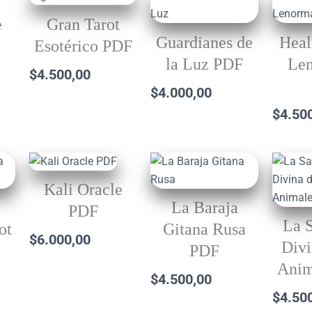
e
Gran Tarot
Guardianes de
Heal
Esotérico PDF
la Luz PDF
Le
$
4.500,00
$
4.000,00
$
4.50
Kali Oracle
La Baraja
PDF
La S
ot
Gitana Rusa
$
6.000,00
Divi
PDF
Anim
$
4.500,00
$
4.50