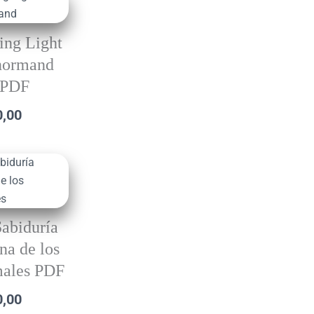
ing Light
normand
PDF
0,00
abiduría
na de los
ales PDF
0,00