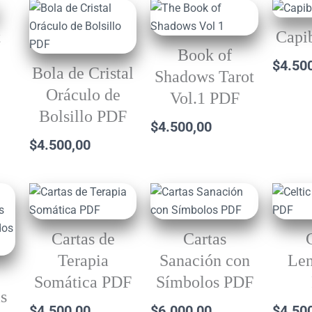
t
Capi
Book of
$
4.50
Bola de Cristal
Shadows Tarot
Oráculo de
Vol.1 PDF
Bolsillo PDF
$
4.500,00
$
4.500,00
Cartas de
Cartas
Terapia
Sanación con
Le
Somática PDF
Símbolos PDF
as
$
4.500,00
$
6.000,00
$
4.50