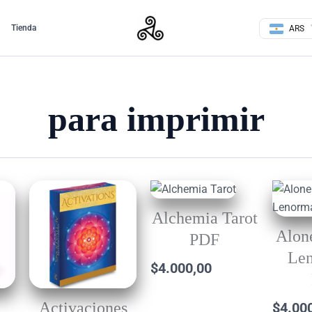
Tienda
ARS
para imprimir
Alchemia Tarot
Alon
PDF
Le
$
4.000,00
Activaciones
$
4.00