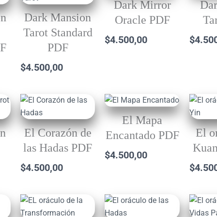
Dark Mirror
Da
on
Dark Mansion
Oracle PDF
Ta
Tarot Standard
$
4.500,00
$
4.50
DF
PDF
$
4.500,00
El Mapa
on
El Corazón de
El o
Encantado PDF
las Hadas PDF
Kuan
$
4.500,00
$
4.500,00
$
4.50