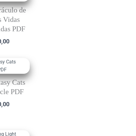
ráculo de
s Vidas
adas PDF
0,00
tasy Cats
cle PDF
0,00