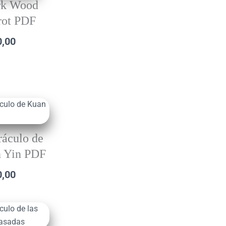
rk Wood
rot PDF
0,00
ráculo de
 Yin PDF
0,00