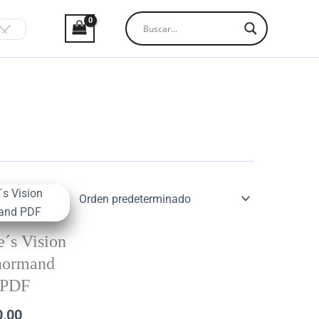
e´s Vision
normand
PDF
0,00