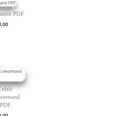
barot PDF
0,00
Celtic
normand
PDF
0,00