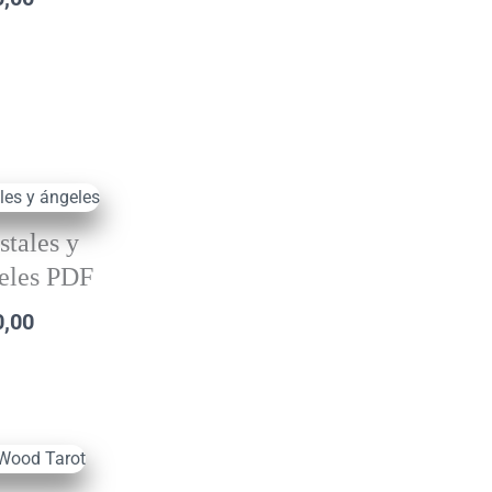
stales y
eles PDF
0,00