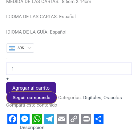
MEDIDA DE LAS CARTAS: 8.5cm X 14cm
IDIOMA DE LAS CARTAS: Español
IDIOMA DE LA GUÍA: Español
ARS
-
+
Agregar al carrito
Seguir comprando
Categorías:
Digitales
,
Oraculos
Compartí este contenido
Facebook
Messenger
WhatsApp
Telegram
Email
Copy
Print
Share
Descripción