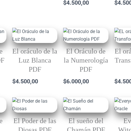
$
4.500,00
$
4.50
e
El oráculo de la
El Oráculo de
El or
DF
Luz Blanca
la Numerología
Trans
PDF
PDF
$
4.500,00
$
6.000,00
$
4.50
e
El Poder de las
El sueño del
Ev
Diosas PDF
Chamán PDF
Witc