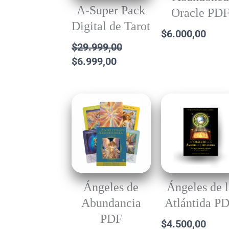
A-Super Pack
Oracle PD
Digital de Tarot
$
6.000,00
$
29.999,00
$
6.999,00
Ángeles de
Ángeles de 
Abundancia
Atlántida P
PDF
$
4.500,00