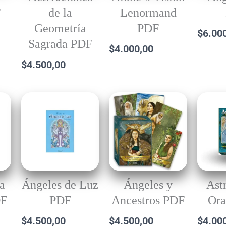
F
de la
Lenormand
Geometría
PDF
$
6.00
Sagrada PDF
$
4.000,00
$
4.500,00
la
Ángeles de Luz
Ángeles y
Ast
DF
PDF
Ancestros PDF
Ora
$
4.500,00
$
4.500,00
$
4.00