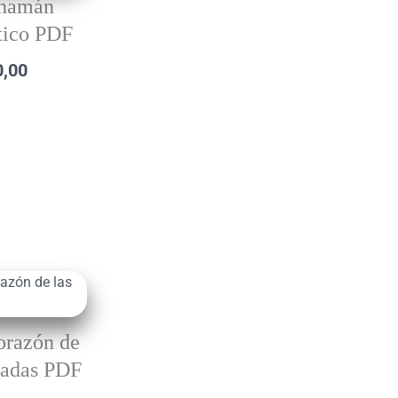
hamán
tico PDF
0,00
orazón de
Hadas PDF