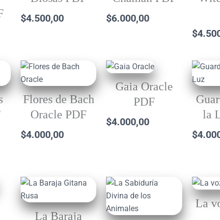
F
$
4.500,00
$
6.000,00
$
4.50
Gaia Oracle
s
Flores de Bach
Guar
PDF
F
Oracle PDF
la 
$
4.000,00
$
4.000,00
$
4.00
e
La v
La Baraja