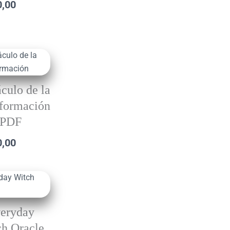
0,00
áculo de la
formación
PDF
0,00
eryday
h Oracle