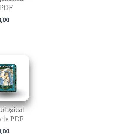
PDF
0,00
rological
cle PDF
0,00