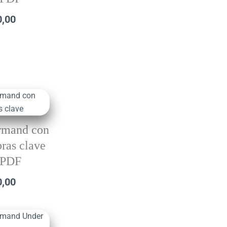
0,00
rmand con
bras clave
PDF
0,00