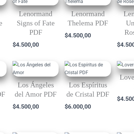
d
Lenormand
Lenormand
Le
e
Signs of Fate
Thelema PDF
Un
PDF
Ro
$
4.500,00
$
4.500,00
$
4.50
Love
Los Ángeles
Los Espíritus
DF
del Amor PDF
de Cristal PDF
$
4.50
$
4.500,00
$
6.000,00