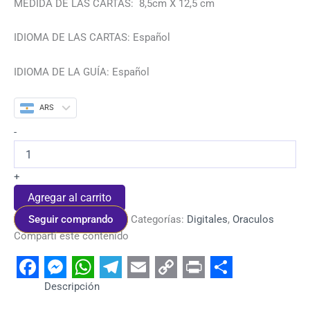
MEDIDA DE LAS CARTAS: 8,5cm X 12,5 cm
IDIOMA DE LAS CARTAS: Español
IDIOMA DE LA GUÍA: Español
ARS
-
+
Agregar al carrito
Seguir comprando
Categorías:
Digitales
,
Oraculos
Compartí este contenido
Facebook
Messenger
WhatsApp
Telegram
Email
Copy
Print
Share
Descripción