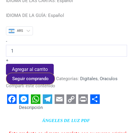
IDIOMA DE LAS CARTAS: Español
IDIOMA DE LA GUÍA: Español
ARS
-
+
Agregar al carrito
Seguir comprando
Categorías:
Digitales
,
Oraculos
Compartí este contenido
Facebook
Messenger
WhatsApp
Telegram
Email
Copy
Print
Share
Descripción
Link
ÁNGELES DE LUZ PDF