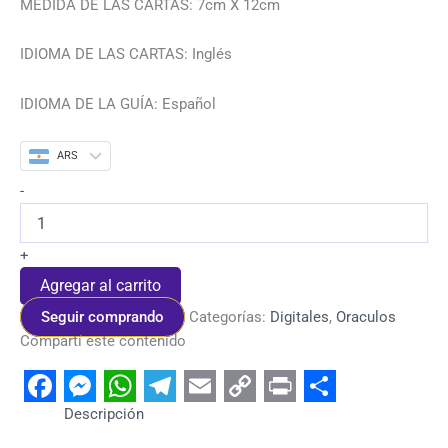
MEDIDA DE LAS CARTAS: 7cm X 12cm
IDIOMA DE LAS CARTAS: Inglés
IDIOMA DE LA GUÍA: Español
ARS
-
+
Agregar al carrito
Seguir comprando
Categorías:
Digitales
,
Oraculos
Compartí este contenido
Facebook
Messenger
WhatsApp
Telegram
Email
Copy
Print
Share
Descripción