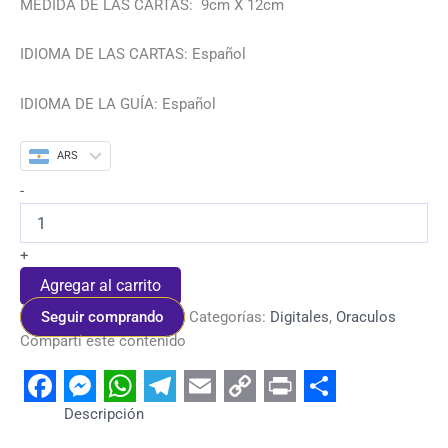
MEDIDA DE LAS CARTAS: 9cm X 12cm
IDIOMA DE LAS CARTAS: Español
IDIOMA DE LA GUÍA: Español
ARS
-
+
Agregar al carrito
Seguir comprando
Categorías:
Digitales
,
Oraculos
Compartí este contenido
Facebook
Messenger
WhatsApp
Telegram
Email
Copy
Print
Share
Descripción