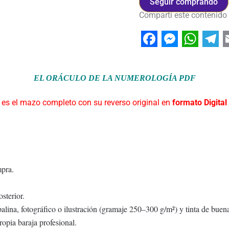
Seguir comprando
Compartí este contenido
Facebook
Messeng
Whats
Tel
EL ORÁCULO DE LA NUMEROLOGÍA PDF
 es el mazo completo con su reverso original en
formato Digital
mpra.
sterior.
opalina, fotográfico o ilustración (gramaje 250–300 g/m²) y tinta de buen
ropia baraja profesional.