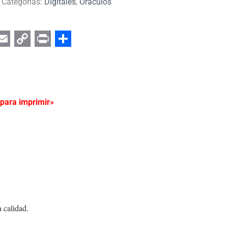
Categorías:
Digitales
,
Oraculos
er
App
egram
Email
Copy
Print
Share
Link
 para imprimir»
a calidad.