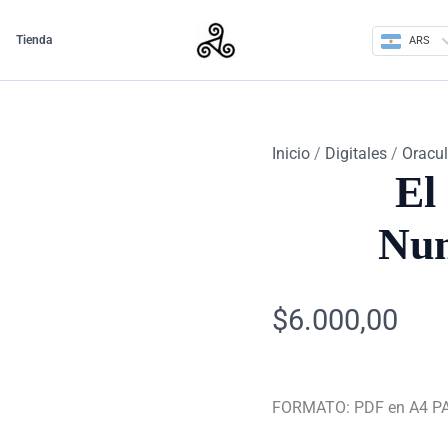
El
Oráculo
Tienda
ARS
de
la
Numerología
PDF
cantidad
Inicio
/
Digitales
/
Oracu
El
Num
$
6.000,00
FORMATO: PDF en A4 P