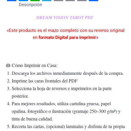
Facebook
Messenger
WhatsApp
Telegram
Email
Copy
Print
Share
Descripción
Link
DREAM VISION TAROT PDF
«Este producto es el mazo completo con su reverso original
en
formato Digital para imprimir»
Cómo Imprimir en Casa:
🖨️
Descarga los archivos inmediatamente después de la compra.
Imprime las caras frontales del PDF
Selecciona la hoja de reversos e imprímelos en la parte
posterior.
Para mejores resultados, utiliza cartulina gruesa, papel
opalina, fotográfico o ilustración (gramaje 250–300 g/m²) y
tinta de buena calidad.
Recorta las cartas, (opcional) lamínalas y disfruta de tu propia