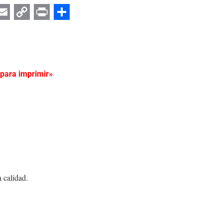
er
App
egram
Email
Copy
Print
Share
Link
 para imprimir»
a calidad.