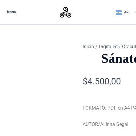
Sánate
a
Tienda
ARS
tí
mismo
PDF
cantidad
Inicio
/
Digitales
/
Oracu
Sánat
$
4.500,00
FORMATO: PDF en A4 P
AUTOR/A: Inna Segal