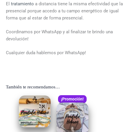
El
tratamiento
a distancia tiene la misma efectividad que la
presencial porque accedo a tu campo energético de igual
forma que al estar de forma presencial.
Coordinamos por WhatsApp y al finalizar te brindo una
devolución!
Cualquier duda hablemos por WhatsApp!
También te recomendamos…
El
El
¡Promoción!
precio
precio
original
actual
era:
es:
$79.000,00.
$73.000,00.