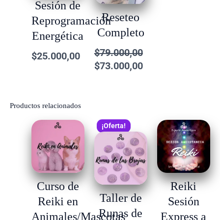
Sesión de
Reseteo
Reprogramación
Completo
Energética
$
79.000,00
$
25.000,00
$
73.000,00
Productos relacionados
El
El
¡Oferta!
precio
precio
original
actual
era:
es:
$8.500,00.
$7.000,00.
Curso de
Reiki
Taller de
Reiki en
Sesión
Runas de
Animales/Mascotas
Express a