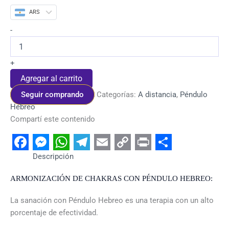
ARS
-
+
Agregar al carrito
Seguir comprando
Categorías:
A distancia
,
Péndulo
Hebreo
Compartí este contenido
Facebook
Messenger
WhatsApp
Telegram
Email
Copy
Print
Share
Descripción
Link
ARMONIZACIÓN DE CHAKRAS CON PÉNDULO HEBREO:
La sanación con Péndulo Hebreo es una terapia con un alto
porcentaje de efectividad.