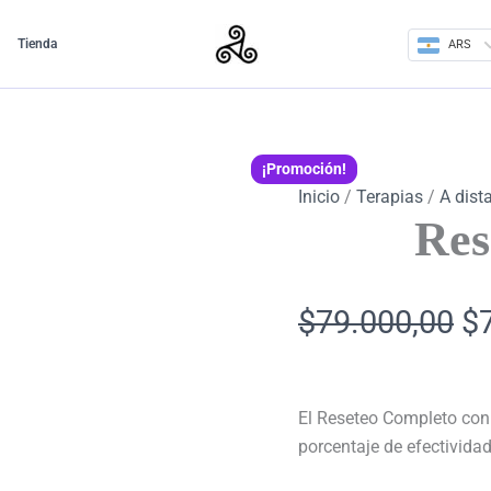
Reseteo
El
Completo
Tienda
ARS
cantidad
pr
or
¡Promoción!
er
Inicio
/
Terapias
/
A dist
$7
Res
$
79.000,00
$
El Reseteo Completo con
porcentaje de efectividad