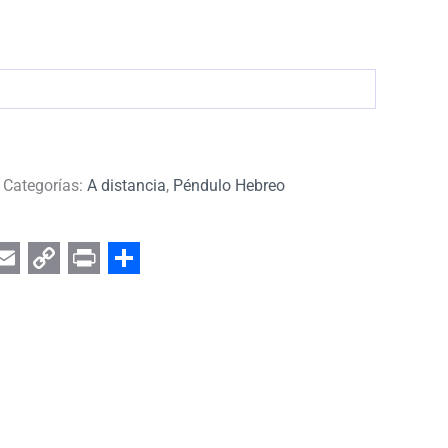
Categorías:
A distancia
,
Péndulo Hebreo
er
App
egram
Email
Copy
Print
Share
Link