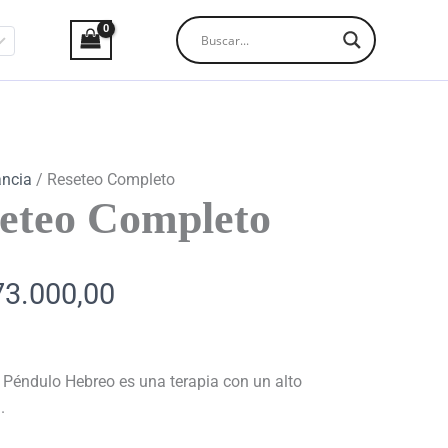
El
ecio
precio
iginal
actual
a:
es:
ancia
/ Reseteo Completo
9.000,00.
$73.000,00.
eteo Completo
73.000,00
 Péndulo Hebreo es una terapia con un alto
.