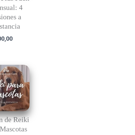
sual: 4
siones a
stancia
00,00
n de Reiki
 Mascotas