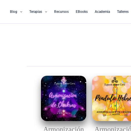
Ir
al
Blog
Terapias
Recursos
EBooks
Academia
Talleres
contenido
Armonización
Armonizaci