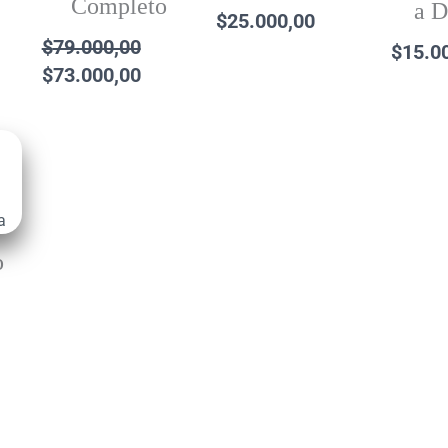
Completo
a D
$
25.000,00
$
79.000,00
$
15.0
$
73.000,00
o
e