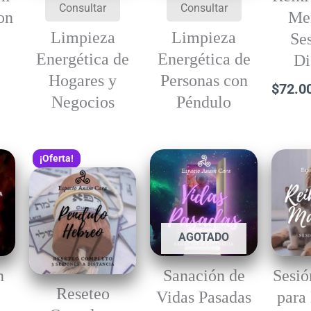
Consultar
Consultar
on
Men
Limpieza
Limpieza
Se
Energética de
Energética de
Di
Hogares y
Personas con
$
72.0
Negocios
Péndulo
El
El
¡Oferta!
precio
precio
original
actual
era:
es:
$79.000,00.
$73.000,00.
AGOTADO
n
Sanación de
Sesió
Reseteo
Vidas Pasadas
para