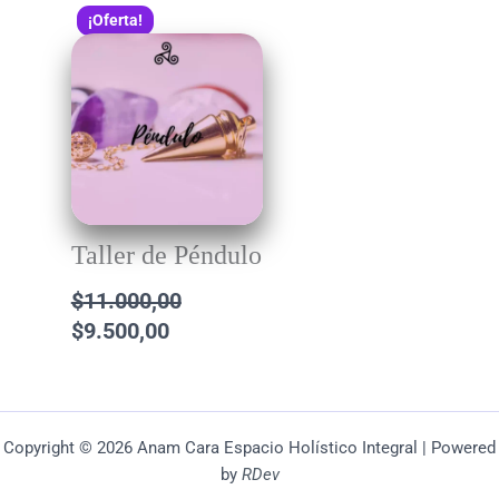
El
El
¡Oferta!
precio
precio
original
actual
era:
es:
$11.000,00.
$9.500,00.
Taller de Péndulo
$
11.000,00
$
9.500,00
Copyright © 2026 Anam Cara Espacio Holístico Integral | Powered
by
RDev