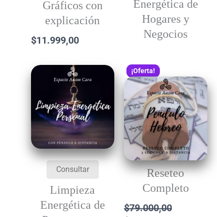
Energética de
Gráficos con
Hogares y
explicación
Negocios
$
11.999,00
El
El
¡Oferta!
precio
precio
original
actual
era:
es:
$79.000,00.
$73.000,0
Consultar
Reseteo
Completo
Limpieza
Energética de
$
79.000,00