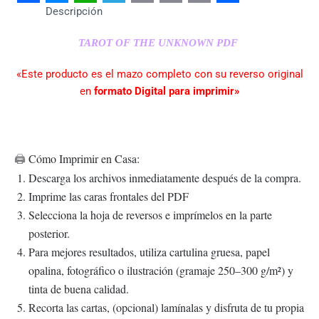
Facebook
Messenger
WhatsApp
Telegram
Email
Copy
Print
Share
Descripción
Link
TAROT OF THE UNKNOWN PDF
«Este producto es el mazo completo con su reverso original
en
formato Digital para imprimir»
Cómo Imprimir en Casa:
🖨️
Descarga los archivos inmediatamente después de la compra.
Imprime las caras frontales del PDF
Selecciona la hoja de reversos e imprímelos en la parte
posterior.
Para mejores resultados, utiliza cartulina gruesa, papel
opalina, fotográfico o ilustración (gramaje 250–300 g/m²) y
tinta de buena calidad.
Recorta las cartas, (opcional) lamínalas y disfruta de tu propia