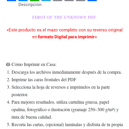
Facebook
Messenger
WhatsApp
Telegram
Email
Copy
Print
Share
Descripción
Link
TAROT OF THE UNKNOWN PDF
«Este producto es el mazo completo con su reverso original
en
formato Digital para imprimir»
Cómo Imprimir en Casa:
🖨️
Descarga los archivos inmediatamente después de la compra.
Imprime las caras frontales del PDF
Selecciona la hoja de reversos e imprímelos en la parte
posterior.
Para mejores resultados, utiliza cartulina gruesa, papel
opalina, fotográfico o ilustración (gramaje 250–300 g/m²) y
tinta de buena calidad.
Recorta las cartas, (opcional) lamínalas y disfruta de tu propia