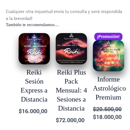
Cualquier otra inquietud envía tu consulta y será respondida
a la brevedad!
También te recomendamos…
El
El
¡Promoción!
precio
pre
original
act
era:
es:
$20.500,00.
$18
Reiki
Reiki Plus
Informe
Sesión
Pack
Astrológico
Express a
Mensual: 4
Premium
Distancia
Sesiones a
Distancia
$
20.500,00
$
16.000,00
$
18.000,00
$
72.000,00