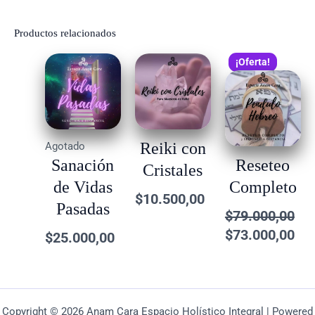
Productos relacionados
El
El
¡Oferta!
precio
pre
original
act
era:
es:
$79.000,00.
$73
Reiki con
Agotado
Sanación
Reseteo
Cristales
de Vidas
Completo
$
10.500,00
Pasadas
$
79.000,00
$
73.000,00
$
25.000,00
Copyright © 2026 Anam Cara Espacio Holístico Integral | Powered