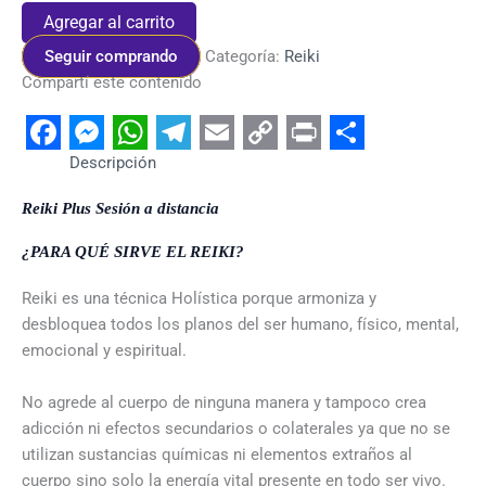
Agregar al carrito
Seguir comprando
Categoría:
Reiki
Compartí este contenido
Facebook
Messenger
WhatsApp
Telegram
Email
Copy
Print
Share
Descripción
Link
Reiki Plus Sesión a distancia
¿PARA QUÉ SIRVE EL REIKI?
Reiki es una técnica Holística porque armoniza y
desbloquea todos los planos del ser humano, físico, mental,
emocional y espiritual.
No agrede al cuerpo de ninguna manera y tampoco crea
adicción ni efectos secundarios o colaterales ya que no se
utilizan sustancias químicas ni elementos extraños al
cuerpo sino solo la energía vital presente en todo ser vivo.