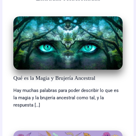
o
n
A
r
i
o
g
p
a
n
k
e
p
m
k
r
Qué es la Magia y Brujería Ancestral
Hay muchas palabras para poder describir lo que es
la magia y la brujería ancestral como tal, y la
respuesta […]