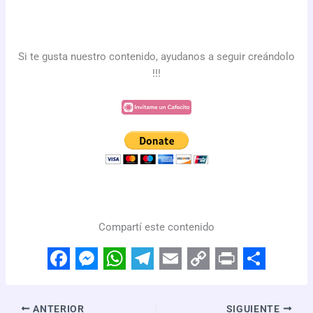
Si te gusta nuestro contenido, ayudanos a seguir creándolo
!!!
Compartí este contenido
F
M
W
T
E
C
P
S
a
e
h
e
m
o
r
h
ANTERIOR
SIGUIENTE