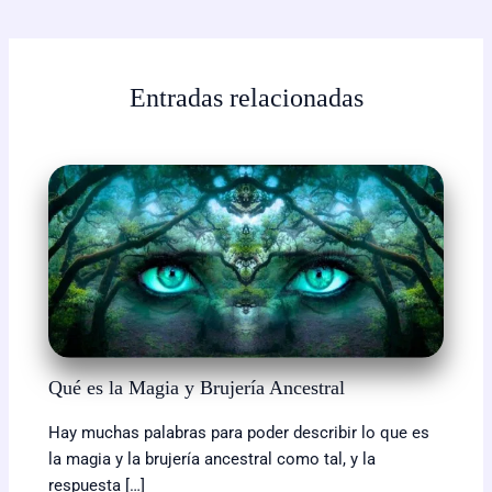
c
s
a
l
a
p
i
a
e
s
t
e
i
y
n
r
b
e
s
g
l
L
t
e
Entradas relacionadas
o
n
A
r
i
o
g
p
a
n
k
e
p
m
k
r
Qué es la Magia y Brujería Ancestral
Hay muchas palabras para poder describir lo que es
la magia y la brujería ancestral como tal, y la
respuesta […]