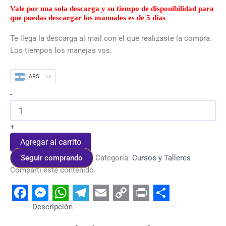
Vale por una sola descarga y su tiempo de disponibilidad para
que puedas descargar los manuales es de 5 días
Te llega la descarga al mail con el que realizaste la compra.
Los tiempos los manejas vos.
ARS
-
+
Agregar al carrito
Seguir comprando
Categoría:
Cursos y Talleres
Compartí este contenido
Facebook
Messenger
WhatsApp
Telegram
Email
Copy
Print
Share
Descripción
Link