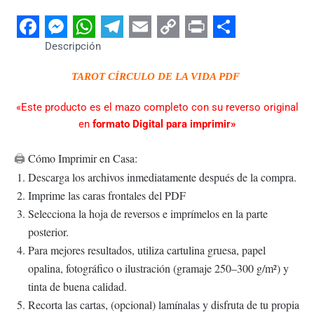
Facebook
Messenger
WhatsApp
Telegram
Email
Copy
Print
Share
Descripción
Link
TAROT CÍRCULO DE LA VIDA PDF
«Este producto es el mazo completo con su reverso original
en
formato Digital para imprimir»
Cómo Imprimir en Casa:
🖨️
Descarga los archivos inmediatamente después de la compra.
Imprime las caras frontales del PDF
Selecciona la hoja de reversos e imprímelos en la parte
posterior.
Para mejores resultados, utiliza cartulina gruesa, papel
opalina, fotográfico o ilustración (gramaje 250–300 g/m²) y
tinta de buena calidad.
Recorta las cartas, (opcional) lamínalas y disfruta de tu propia