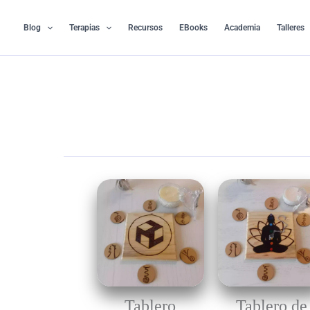
Ir
al
Blog
Terapias
Recursos
EBooks
Academia
Talleres
contenido
Tablero
Tablero de