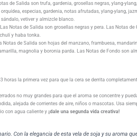
tas de Salida son trufa, gardenia, grosellas negras, ylang-ylan
orquídea, especias, gardenia, notas afrutadas, ylang-ylang, jaz
 sándalo, vetiver y almizcle blanco.
Las Notas de Salida son grosellas negras y pera. Las Notas de Co
chulí y haba tonka.
 Notas de Salida son hojas del manzano, frambuesa, mandarina
marilla, magnolia y boronia parda. Las Notas de Fondo son almi
3 horas la primera vez para que la cera se derrita completame
errados no muy grandes para que el aroma se concentre y pueda
dida, alejada de corrientes de aire, niños o mascotas. Usa siem
rio con agua caliente y
¡dale una segunda vida creativa!
rio. Con la elegancia de esta vela de soja y su aroma qu