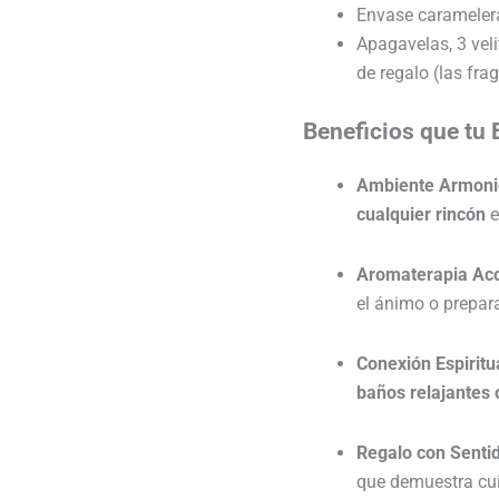
Envase caramelera
Apagavelas, 3 vel
de regalo (las fra
Beneficios que tu 
Ambiente Armoni
cualquier rincón
e
Aromaterapia Acc
el ánimo o prepar
Conexión Espiritua
baños relajantes o
Regalo con Senti
que demuestra cuid