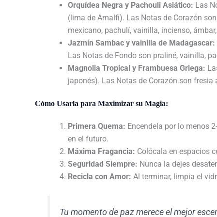
Orquídea Negra y Pachouli Asiático:
Las No
(lima de Amalfi). Las Notas de Corazón son 
mexicano, pachulí, vainilla, incienso, ámbar,
Jazmín Sambac y vainilla de Madagascar:
Las Notas de Fondo son praliné, vainilla, pa
Magnolia Tropical y Frambuesa Griega:
Las
japonés). Las Notas de Corazón son fresia a
Cómo Usarla para Maximizar su Magia:
Primera Quema:
Encendela por lo menos 2-
en el futuro.
Máxima Fragancia:
Colócala en espacios c
Seguridad Siempre:
Nunca la dejes desaten
Recicla con Amor:
Al terminar, limpia el vid
Tu momento de paz merece el mejor escena