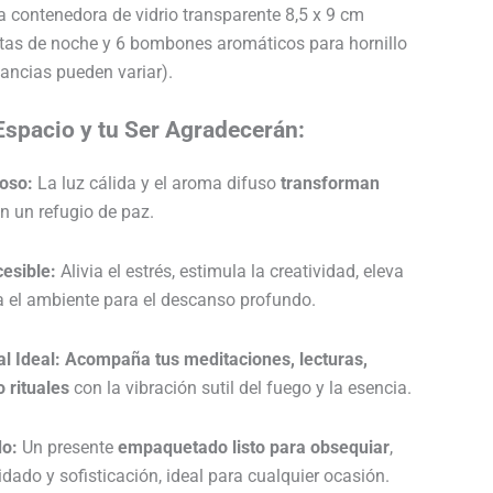
 contenedora de vidrio transparente 8,5 x 9 cm
itas de noche y 6 bombones aromáticos para hornillo
gancias pueden variar).
Espacio y tu Ser Agradecerán:
oso:
La luz cálida y el aroma difuso
transforman
n un refugio de paz.
esible:
Alivia el estrés, estimula la creatividad, eleva
a el ambiente para el descanso profundo.
l Ideal:
Acompaña tus meditaciones, lecturas,
 rituales
con la vibración sutil del fuego y la esencia.
do:
Un presente
empaquetado listo para obsequiar
,
ado y sofisticación, ideal para cualquier ocasión.