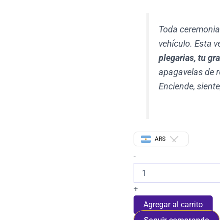
Toda ceremonia 
vehículo. Esta v
plegarias, tu gr
apagavelas de re
Enciende, siente
ARS
-
+
Agregar al carrito