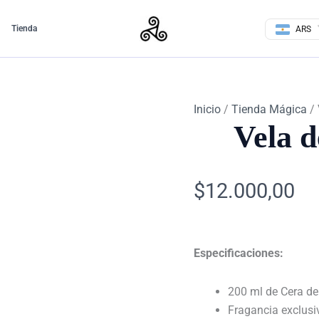
Vela
de
Tienda
ARS
Soja
Aromática
cantidad
Inicio
/
Tienda Mágica
/ 
Vela d
$
12.000,00
Especificaciones:
200 ml de Cera d
Fragancia exclusi