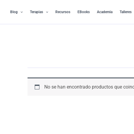
Ir
al
Blog
Terapias
Recursos
EBooks
Academia
Talleres
contenido
No se han encontrado productos que coinc