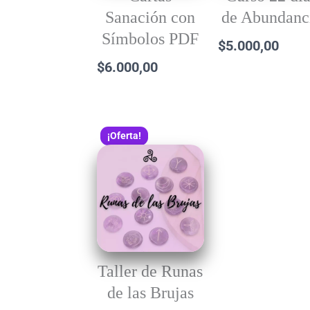
Sanación con
de Abundanc
Símbolos PDF
$
5.000,00
$
6.000,00
El
El
¡Oferta!
precio
precio
original
actual
era:
es:
$8.500,00.
$7.000,00.
Taller de Runas
de las Brujas