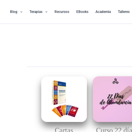
Ir
al
Blog
Terapias
Recursos
EBooks
Academia
Talleres
contenido
Cartas
Curso 22 dí