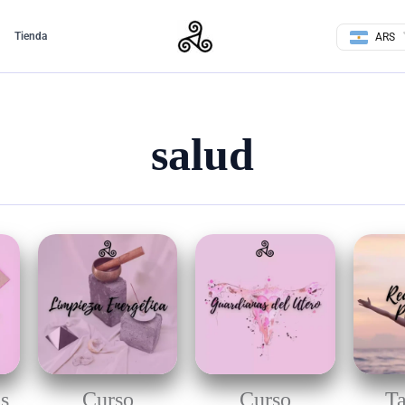
Tienda
ARS
salud
as
Curso
Curso
Ta