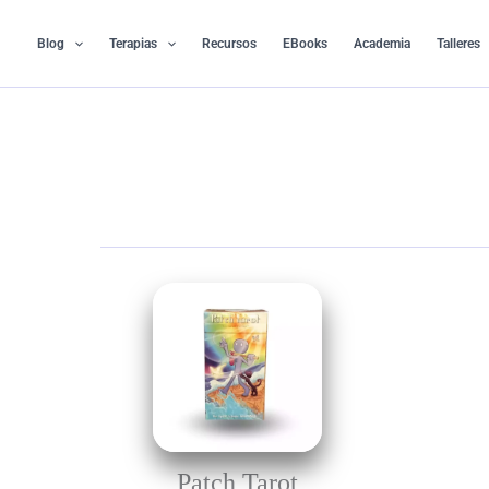
Ir
al
Blog
Terapias
Recursos
EBooks
Academia
Talleres
contenido
Patch Tarot