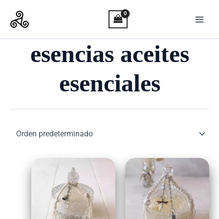
Ir
al
contenido
esencias aceites
esenciales