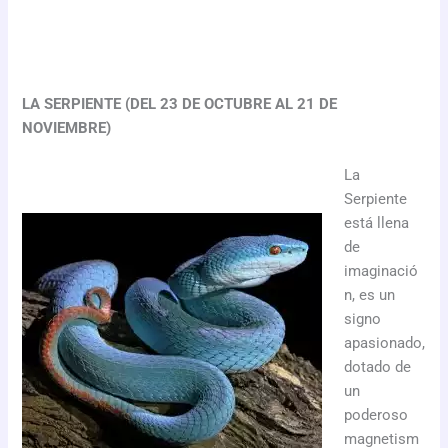
LA SERPIENTE (DEL 23 DE OCTUBRE AL 21 DE
NOVIEMBRE)
La
Serpiente
está llena
de
imaginació
n, es un
signo
apasionado,
dotado de
un
poderoso
magnetism