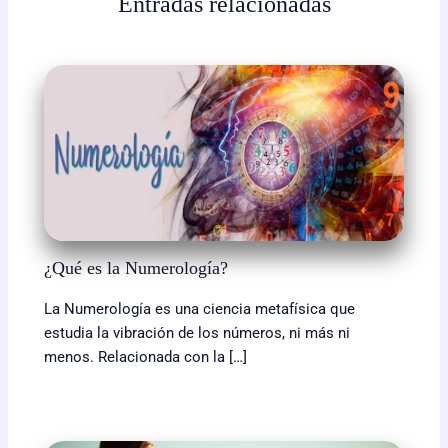
Entradas relacionadas
o
n
A
r
i
o
g
p
a
n
k
e
p
m
k
r
¿Qué es la Numerología?
La Numerología es una ciencia metafísica que
estudia la vibración de los números, ni más ni
menos. Relacionada con la […]