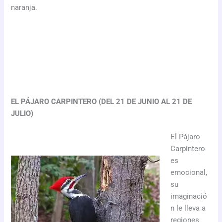
naranja.
EL PÁJARO CARPINTERO (DEL 21 DE JUNIO AL 21 DE
JULIO)
El Pájaro
Carpintero
es
emocional,
su
imaginació
n le lleva a
regiones