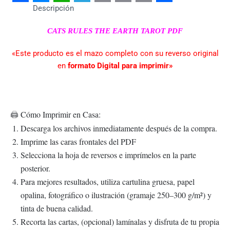
Facebook
Messenger
WhatsApp
Telegram
Email
Copy
Print
Share
Descripción
Link
CATS RULES THE EARTH TAROT PDF
«Este producto es el mazo completo con su reverso original
en
formato Digital para imprimir»
Cómo Imprimir en Casa:
🖨️
Descarga los archivos inmediatamente después de la compra.
Imprime las caras frontales del PDF
Selecciona la hoja de reversos e imprímelos en la parte
posterior.
Para mejores resultados, utiliza cartulina gruesa, papel
opalina, fotográfico o ilustración (gramaje 250–300 g/m²) y
tinta de buena calidad.
Recorta las cartas, (opcional) lamínalas y disfruta de tu propia